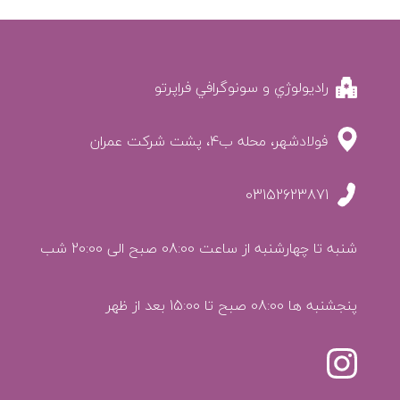
راديولوژي و سونوگرافي فراپرتو
فولادشهر، محله ب4، پشت شرکت عمران
03152623871
پنجشنبه ها 08:00 صبح تا 15:00 بعد از ظهر