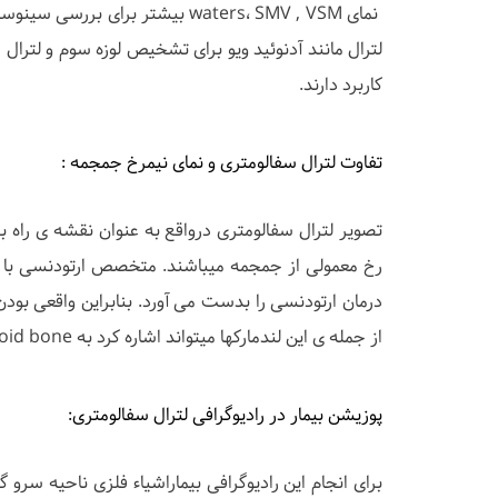
لترال مانند آدنوئید ویو برای تشخیص لوزه سوم و لترا
کاربرد دارند.
تفاوت لترال سفالومتری و نمای نیمرخ جمجمه :
تصویر لترال سفالومتری درواقع به عنوان نقشه ی راه ب
رخ معمولی از جمجمه میباشند. متخصص ارتودنسی با قرا
درمان ارتودنسی را بدست می آورد. بنابراین واقعی بودن
از جمله ی این لندمارکها میتواند اشاره کرد به Frontal sinus ,Sella turcica, Hyoid bone ,...
پوزیشن بیمار در رادیوگرافی لترال سفالومتری: