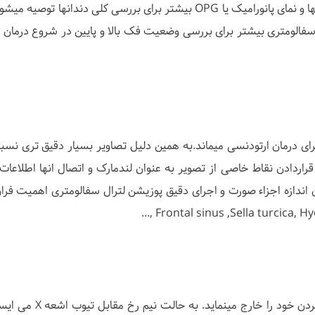
نمای waters، SMV , VSM بیشتر برای بررسی سینوسها و نمای پانورامیک یا OPG بیشتر برای بررسی کلی دندانه
ل سفالومتری بیشتر برای بررسی وضعیت فک بالا و پایین در شروع درمان 
رای درمان ارتودنسی میماند.به همین دلیل تصاویر بسیار دقیق تری نسب
ردادن نقاط خاصی از تصویر به عنوان لندمارک و اتصال انها اطلاعات ل
 اندازه اجزاء صورت و اجرای دقیق پوزیشن لترال سفالومتری اهمیت فراوا
برای انجام این رادیوگرافی بیماراشیاء فلزی ناحیه سرو گردن 