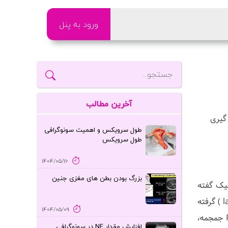
ورود به پنل
آخرین مطالب
گیری
طول سرویکس و اهمیت سونوگرافی
طول سرویکس
1404/05/16
بزرگ بودن بطن های مغزی جنین
لیک گفته
میشود که تصویر گردن یا سایه ای از آن نیز درآنها نمایان است. این تصاویر میتوانند از نمای رخ (AP یا PA) و یا نیمرخ ( latral ) گرفته
1404/05/09
شوند و به این دلیل که اجزاء مختلفی از سر وصورت را نشان میدهند، کاربردهای متفاوتی نیز دارند. نماهای رخ مانند AP و PA جمجمه،
افزایش مقدار NF در سونوگرافی