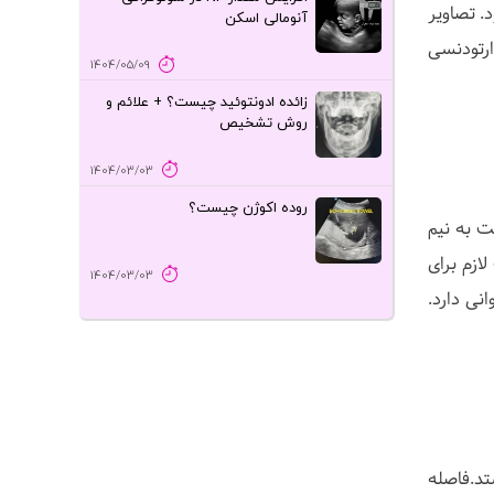
ا توصیه میشود. تصاویر
آنومالی اسکن
ارتودنسی
1404/05/09
زائده ادونتوئید چیست؟ + علائم و
روش تشخیص
1404/03/03
روده اکوژن چیست؟
ت به نیم
ازم برای
1404/03/03
نی دارد.
خود را خارج مینماید. به حالت نیم رخ مقابل تیوب اشعه X می ایستد.فاصله