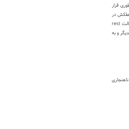
ور یک feet میباشد. سر بیمار طوری قرار
گذاری خطکش در
ناحیه نازیون صورت میگیرد. پس از آن از بیمار درخواست میشود که دندانهای آسیاب را روی یکدیگر قرار داده و لب ها در حالت rest
یگر و به
ناهنجاری