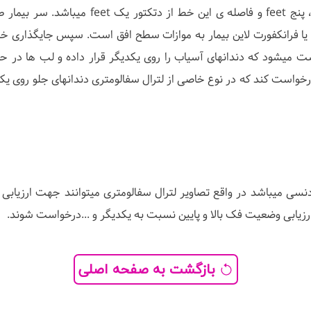
خط میدساجیتال بیمار در این حالت از تیوب اشعه X ، پنج feet و فاصله ی این خط از دتکت
یگیرد که ستون فقرات گردن صاف بوده و خط OMBL یا فرانکفورت لاین بیمار به موازات سطح افق است. سپس جای
خواست کند که در نوع خاصی از لترال سفالومتری دندانهای جلو روی یکد
ودنسی میباشد در واقع تصاویر لترال سفالومتری میتوانند جهت ارزیابی 
رزیابی وضعیت فک بالا و پایین نسبت به یکدیگر و ...درخواست شوند.
بازگشت به صفحه اصلی